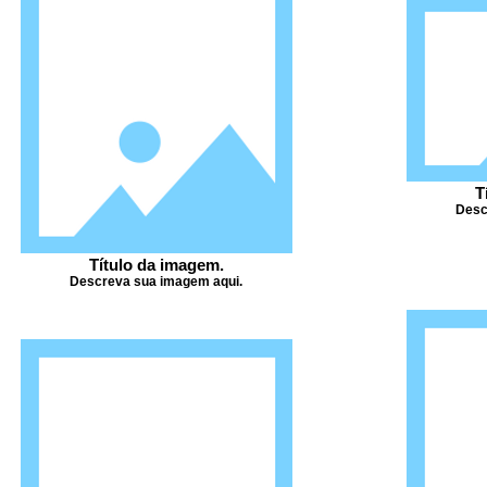
T
Desc
Título da imagem.
Descreva sua imagem aqui.